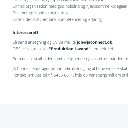
En flad organisation med god holdånd og hjælpsomme kollegaer
Et sundt og stabilt arbejdsmiljø
En løn, der matcher dine kompetencer og erfaring
Interesseret?
Så send ansøgning og CV via mail til
job@jaconnect.dk
.
OBS! Husk at skrive
"Produktion I-wood"
i emnefeltet.
Bemærk, at vi afholder samtaler løbende og ansætter, når den re
JA Connect varetager denne rekruttering, og al henvendelse ska
Kontakt Jørn Aas på tlf. 5455 6611, hvis du har spørgsmål om stil