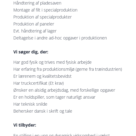
Håndtering af pladesaven
Montage af filt i specialproduktion
Produktion af specialprodukter
Produktion af paneler
Evt. håndtering af lager
Deltagelse i andre ad-hoc opgaver i produktionen
Vi søger dig, der:
Har god fysik og trives med fysisk arbejde
Har erfaring fra produktionsmiljø (gerne fra træindustrien)
Er lærenem og kvalitetsbevidst
Har truckcertifikat (Et krav)
Ønsker en alsidig arbejdsdag, med forskellige opgaver
Er en holdspiller, som tager naturligt ansvar
Har teknisk snilde
Behersker dansk i skrift og tale
Vi tilbyder:
En stilling i en ung og dynamisk virksomhed i vækst